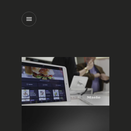
AUSSTELLUNG
HÄCKER KASCHMIR
LEICHT CERES
LEICHT CONCRETE
LEICHT CORE
ÜBER UNS
KOCHKURSE
KÜCHEN
LEICHT
HÄCKER
GERÄTE
BERBEL
BORA
GAGGENAU
MGS