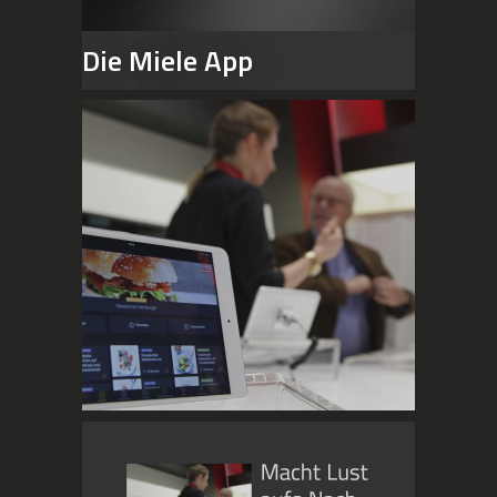
MIELE
Die Miele App
V-ZUG
KONTAKT
DATENSCHUTZ
IMPRESSUM
+++
Telefon: 06894 – 4192
Telefon: 06894 – 35961
Öffnungszeiten
Mo – Fr: 08:00 – 12:00
Planungstermine nach
Vereinbarung